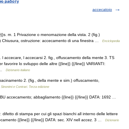
ю работу
accecatoio
s. m. 1 Privazione o menomazione della vista. 2 (fig.)
t.) Chiusura, ostruzione: accecamento di una finestra …
Enciclopedia
 accecare, l accecarsi 2. fig., offuscamento della mente 3. TS
favorire lo sviluppo delle altre {{line}} {{/line}} VARIANTI:
2 …
Dizionario italiano
acinamento 2. (fig., della mente e sim.) offuscamento,
…
Sinonimi e Contrari. Terza edizione
BU accecamento; abbagliamento {{line}} {{/line}} DATA: 1692 …
 difetto di stampa per cui gli spazi bianchi all interno delle lettere
ecamento {{line}} {{/line}} DATA: sec. XIV nell accez. 3 …
Dizionario