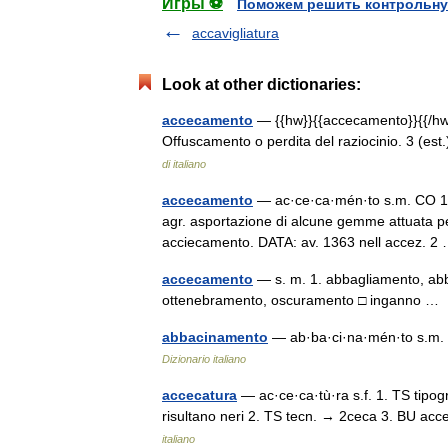
Игры ⚽
Поможем решить контрольну
accavigliatura
Look at other dictionaries:
accecamento
— {{hw}}{{accecamento}}{{/hw}}
Offuscamento o perdita del raziocinio. 3 (es
di italiano
accecamento
— ac·ce·ca·mén·to s.m. CO 1. l
agr. asportazione di alcune gemme attuata per 
acciecamento. DATA: av. 1363 nell accez. 
accecamento
— s. m. 1. abbagliamento, abb
ottenebramento, oscuramento □ inganno 
abbacinamento
— ab·ba·ci·na·mén·to s.m. 
Dizionario italiano
accecatura
— ac·ce·ca·tù·ra s.f. 1. TS tipogr.
risultano neri 2. TS tecn. → 2ceca 3. BU acc
italiano