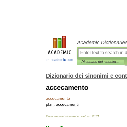
Academic Dictionarie
en-academic.com
Dizionario dei sinonimi e contrari
Dizionario dei sinonimi e cont
accecamento
accecamento
pl
.
m
.
accecamenti
Dizionario
dei
sinonimi
e
contrari
.
2013
.