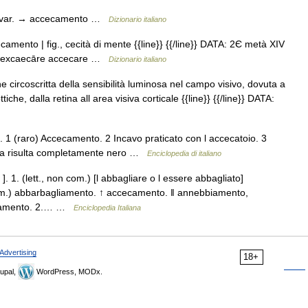
B var. → accecamento …
Dizionario italiano
mento | fig., cecità di mente {{line}} {{/line}} DATA: 2Є metà XIV
 di excaecāre accecare …
Dizionario italiano
circoscritta della sensibilità luminosa nel campo visivo, dovuta a
che, dalla retina all area visiva corticale {{line}} {{/line}} DATA:
. 1 (raro) Accecamento. 2 Incavo praticato con l accecatoio. 3
ttera risulta completamente nero …
Enciclopedia di italiano
]. 1. (lett., non com.) [l abbagliare o l essere abbagliato]
.) abbarbagliamento. ↑ accecamento. ‖ annebbiamento,
uscamento. 2.… …
Enciclopedia Italiana
Advertising
18+
upal,
WordPress, MODx.