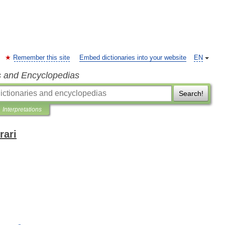
Remember this site
Embed dictionaries into your website
EN
s and Encyclopedias
Search!
Interpretations
rari