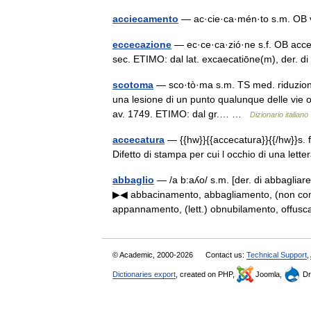
acciecamento
— ac·cie·ca·mén·to s.m. O
eccecazione
— ec·ce·ca·zió·ne s.f. OB acceca
sec. ETIMO: dal lat. excaecatiōne(m), der.
scotoma
— sco·tò·ma s.m. TS med. riduzione 
una lesione di un punto qualunque delle vie otti
av. 1749. ETIMO: dal gr.… …
Dizionario italiano
accecatura
— {{hw}}{{accecatura}}{{/hw}}s. f
Difetto di stampa per cui l occhio di una le
abbaglio
— /a b:aʎo/ s.m. [der. di abbagliare 
▶◀ abbacinamento, abbagliamento, (non com
appannamento, (lett.) obnubilamento, off
© Academic, 2000-2026
Contact us:
Technical Support
,
Dictionaries export
, created on PHP,
Joomla,
Dr